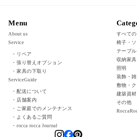
Menu
Categ
About us
すべての
Service
椅子・ソ
テーブル
・リペア
収納家具
・張り替えオプション
照明
・家具の下取り
装飾・雑
ServiceGuide
敷物・ク
・配送について
建築資材
・店舗案内
その他
・ご家庭でのメンテナンス
RoccaRoc
・よくあるご質問
・rocca rocca Journal