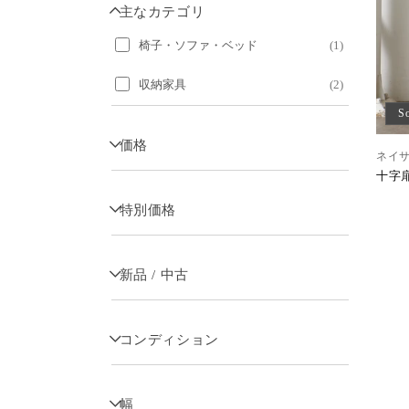
主なカテゴリ
椅子・ソファ・ベッド
(
1
)
収納家具
(
2
)
S
価格
ネイサン
十字
特別価格
新品 / 中古
コンディション
幅