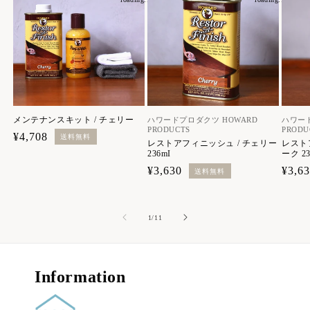
メンテナンスキット / チェリー
ハワードプロダクツ HOWARD
ハワード
PRODUCTS
PRODU
通
¥4,708
送料無料
レストアフィニッシュ / チェリー
レスト
常
236mI
ーク 23
価
通
¥3,630
通
¥3,6
送料無料
格
常
常
価
価
の
1
/
11
格
格
Information