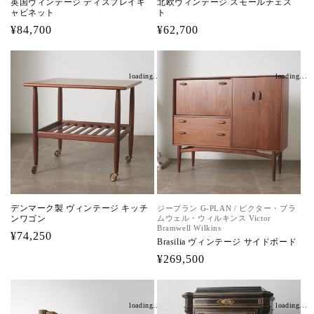
英国ヴィンテージ ディスプレイキ
北欧ヴィンテージ スモールチェス
ャビネット
ト
通
¥84,700
通
¥62,700
常
常
価
価
loading...
loading...
格
格
デンマーク製 ヴィンテージ キッチ
ジープラン G-PLAN / ビクター・ブラ
ンワゴン
ムウェル・ウィルキンス Victor
Bramwell Wilkins
通
¥74,250
Brasilia ヴィンテージ サイドボード
常
通
¥269,500
価
常
格
価
loading...
loading...
格