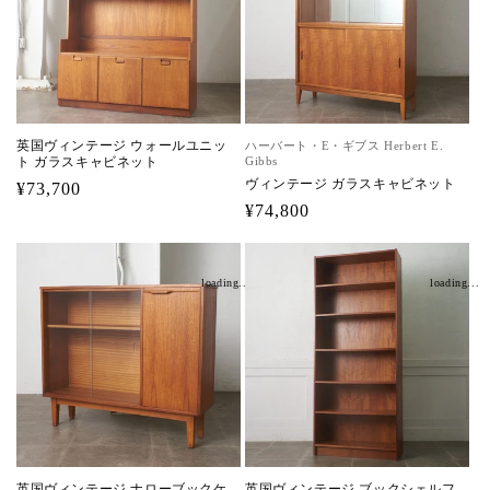
英国ヴィンテージ ウォールユニッ
ハーバート・E・ギブス Herbert E.
ト ガラスキャビネット
Gibbs
ヴィンテージ ガラスキャビネット
通
¥73,700
通
¥74,800
常
常
価
価
格
loading...
loading...
格
英国ヴィンテージ ナローブックケ
英国ヴィンテージ ブックシェルフ