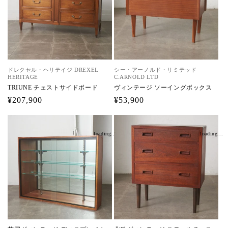
ドレクセル・ヘリテイジ DREXEL
シー・アーノルド・リミテッド
HERITAGE
C.ARNOLD LTD
TRIUNE チェストサイドボード
ヴィンテージ ソーイングボックス
通
¥207,900
通
¥53,900
常
常
価
価
loading...
loading...
格
格