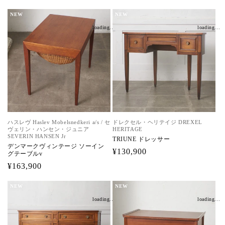
常
価
NEW
NEW
価
格
loading...
loading...
格
ハスレヴ Haslev Mobelsnedkeri a/s / セ
ドレクセル・ヘリテイジ DREXEL
ヴェリン・ハンセン・ジュニア
HERITAGE
SEVERIN HANSEN Jr
TRIUNE ドレッサー
デンマークヴィンテージ ソーイン
通
¥130,900
グテーブルv
常
通
¥163,900
価
常
NEW
格
NEW
価
loading...
loading...
格