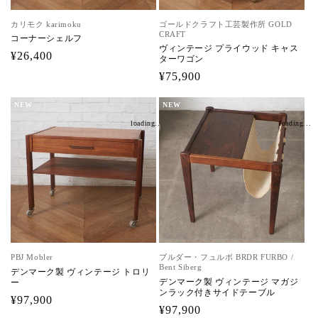
カリモク karimoku
ゴールドクラフト工芸製作所 GOLD
CRAFT
コーナーシェルフ
ヴィンテージ プライウッド キャス
通
¥26,400
ターワゴン
常
通
¥75,900
価
常
格
NEW
NEW
価
loading...
loading...
格
PBJ Mobler
ブルダー・フュルボ BRDR FURBO /
Bent Siberg
デンマーク製 ヴィンテージ トロリ
デンマーク製 ヴィンテージ マガジ
ー
ンラック付きサイドテーブル
通
¥97,900
通
¥97,900
常