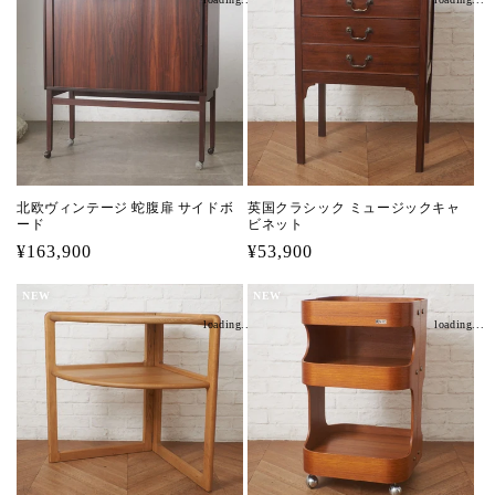
ン
:
北欧ヴィンテージ 蛇腹扉 サイドボ
英国クラシック ミュージックキャ
ード
ビネット
通
¥163,900
通
¥53,900
常
常
NEW
NEW
価
価
loading...
loading...
格
格