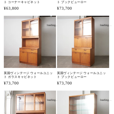
ト コーナーキャビネット
ト ブックビューロー
通
¥63,800
通
¥73,700
常
常
価
価
loading...
loading...
格
格
英国ヴィンテージ ウォールユニッ
英国ヴィンテージ ウォールユニッ
ト ガラスキャビネット
ト ブックビューロー
通
¥73,700
通
¥73,700
常
常
価
価
loading...
loading...
格
格