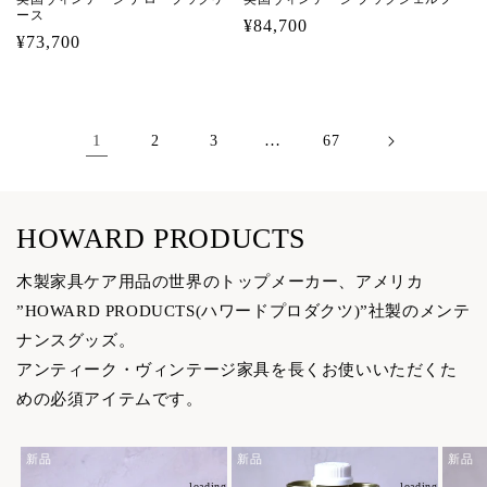
ース
通
¥84,700
通
¥73,700
常
常
価
価
格
格
1
…
2
3
67
HOWARD PRODUCTS
木製家具ケア用品の世界のトップメーカー、アメリカ
”HOWARD PRODUCTS(ハワードプロダクツ)”社製のメンテ
ナンスグッズ。
アンティーク・ヴィンテージ家具を長くお使いいただくた
めの必須アイテムです。
新品
新品
新品
loading...
loading...