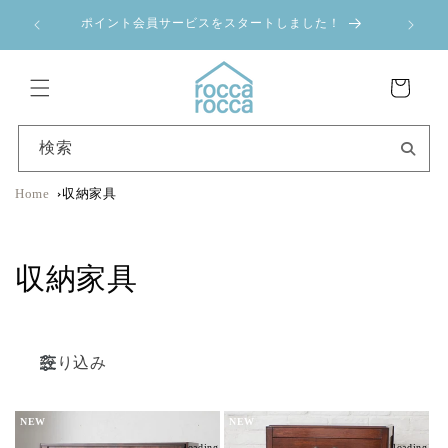
コンテ
a 夏季休業のお
ンツに
ポイント会員サービスをスタートしました！
進む
カ
ー
ト
検索
Home
収納家具
コ
収納家具
レ
ク
絞り込み
シ
NEW
NEW
ョ
loading...
loading...