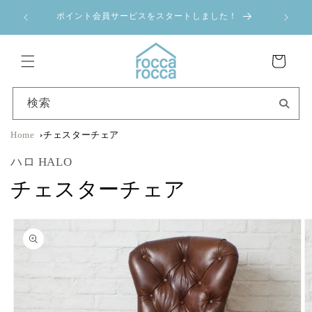
コンテ
a 夏季休業のお
ンツに
ポイント会員サービスをスタートしました！
進む
カ
ー
ト
検索
Home
チェスターチェア
ハロ HALO
チェスターチェア
商品情
報にス
キップ