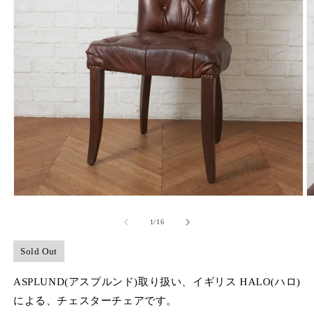
モ
ー
の
1
/
16
ダ
ル
で
Sold Out
メ
デ
ASPLUND(アスプルンド)取り扱い、イギリス HALO(ハロ)
ィ
による、チェスターチェアです。
ア
(1)
(2