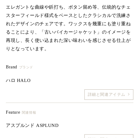
を
エレガントな曲線や鋲打ち、ボタン留め等、伝統的なチェ
開
スターフィールド様式をベースとしたクラシカルで洗練さ
く
れたデザインのチェアです。ワックスを幾重にも塗り重ね
ることにより、「古いバイカージャケット」のイメージを
再現し、長く使い込まれた深い味わいを感じさせる仕上が
りとなっています。
Brand
ブランド
ハロ HALO
詳細と関連アイテム
Feature
関連情報
アスプルンド ASPLUND