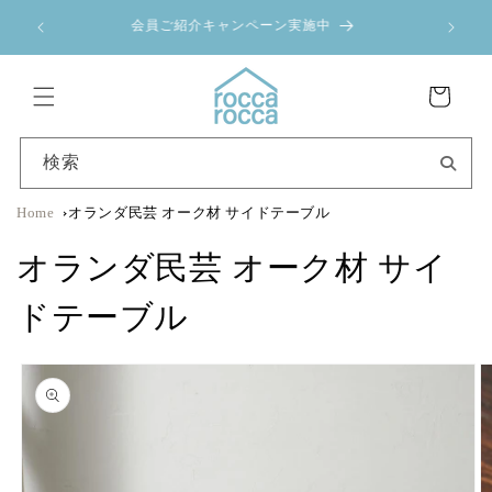
コンテ
〈8/8 sat. - 8/30 sun.〉 rocca rocca Osaka 夏季休業のお
ンツに
ポイ
知らせ
進む
カ
ー
ト
検索
Home
オランダ民芸 オーク材 サイドテーブル
オランダ民芸 オーク材 サイ
ドテーブル
商品情
報にス
キップ