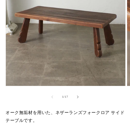
モ
ー
の
1
/
17
ダ
ル
で
オーク無垢材を用いた、ネザーランズフォークロア サイド
メ
デ
テーブルです。
ィ
ア