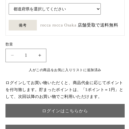
rocca rocca Osaka
店舗受取で送料無料
備考
数量
数
量
オ
オ
ラ
ラ
人がこの商品をお気に入りリストに追加済み
ン
ン
ダ
ダ
ログインしてお買い物いただくと、商品代金に応じてポイント
民
民
を付与致します。貯まったポイントは、「1ポイント＝1円」と
芸
芸
して、次回以降のお買い物でご利用いただけます。
オ
オ
ー
ー
ログインはこちらから
ク
ク
材
材
サ
サ