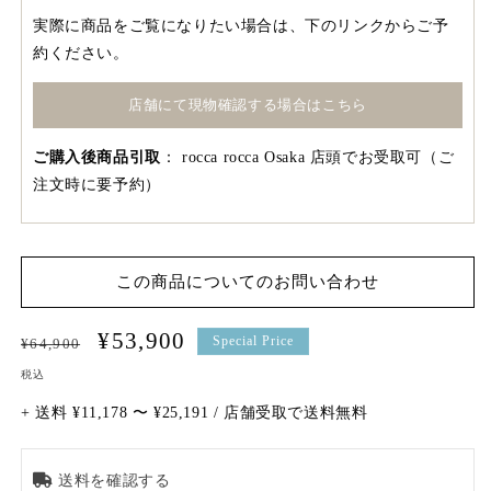
実際に商品をご覧になりたい場合は、下のリンクからご予
約ください。
店舗にて現物確認する場合はこちら
ご購入後商品引取
：
rocca rocca Osaka 店頭でお受取可（ご
注文時に要予約）
この商品についてのお問い合わせ
通
セ
¥53,900
Special Price
¥64,900
常
ー
税込
価
ル
+ 送料 ¥11,178 〜 ¥25,191 / 店舗受取で送料無料
格
価
格
送料を確認する