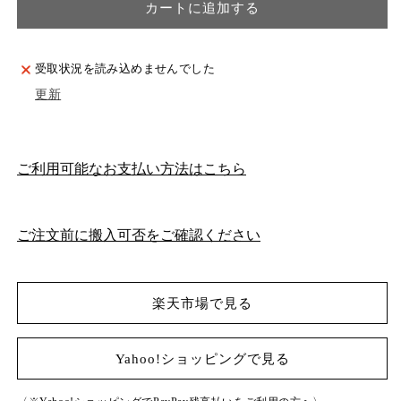
カートに追加する
イ
イ
ド
ド
テ
テ
受取状況を読み込めませんでした
ー
ー
更新
ブ
ブ
ル
ル
の
の
数
数
ご利用可能なお支払い方法はこちら
量
量
を
を
減
増
ご注文前に搬入可否をご確認ください
ら
や
す
す
楽天市場で見る
Yahoo!ショッピングで見る