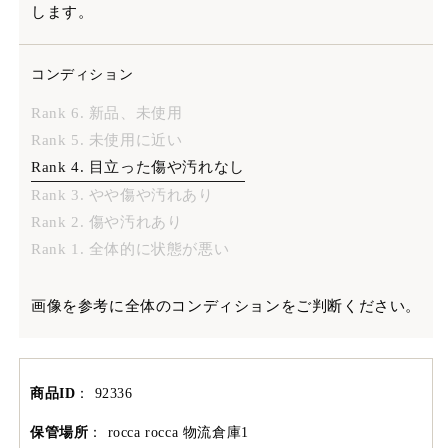
します。
コンディション
Rank 6. 新品、未使用
Rank 5. 未使用に近い
Rank 4. 目立った傷や汚れなし
Rank 3. やや傷や汚れあり
Rank 2. 傷や汚れあり
Rank 1. 全体的に状態が悪い
画像を参考に全体のコンディションをご判断ください。
商品ID
：
92336
保管場所
：
rocca rocca 物流倉庫1