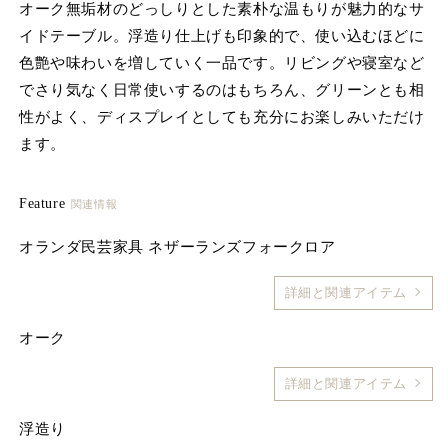
オーク無垢材のどっしりとした素朴な温もりが魅力的なサ
(1)
(2
を
イドテーブル。浮造り仕上げも印象的で、使い込むほどに
開
色艶や味わいを増していく一品です。リビングや寝室など
く
でさり気なく日常使いするのはもちろん、グリーンとも相
性がよく、ディスプレイとしても充分にお楽しみいただけ
ます。
Feature
関連情報
オランダ民芸家具 ネザーランズフォークロア
詳細と関連アイテム
オーク
詳細と関連アイテム
浮造り