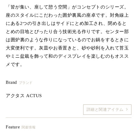
を
「皆が集い、座して憩う空間」がコンセプトのシリーズ。
開
座のスタイルにこだわった囲炉裏風の座卓です。対角線上
く
にある2つの引き出しはサイドにとめ加工され、閉めると
とめの目地とぴったり合う技術光る作りです。センター部
は囲炉裏のような作りになっているのでお鍋をするときに
大変便利です。灰皿やお香置きと、砂や砂利を入れて苔玉
やミニ盆栽を飾って和のディスプレイを楽しむのもオスス
メです。
Brand
ブランド
アクタス ACTUS
詳細と関連アイテム
Feature
関連情報