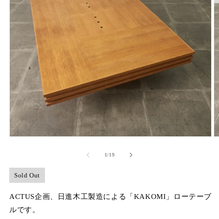
モ
ー
の
1
/
19
ダ
ル
で
Sold Out
メ
デ
ACTUS企画、日進木工製造による「KAKOMI」ローテーブ
ィ
ルです。
ア
(1)
(2