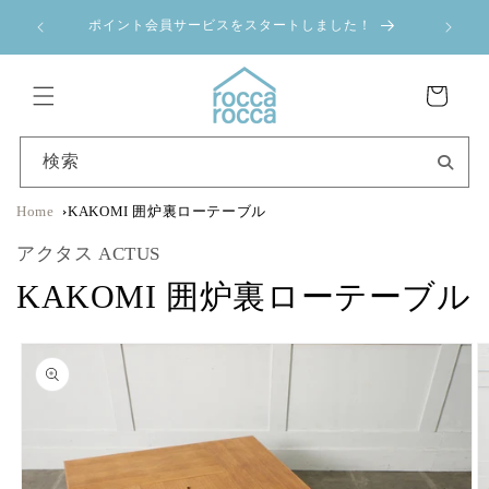
コンテ
a 夏季休業のお
ンツに
ポイント会員サービスをスタートしました！
進む
カ
ー
ト
検索
Home
KAKOMI 囲炉裏ローテーブル
アクタス ACTUS
KAKOMI 囲炉裏ローテーブル
商品情
報にス
キップ