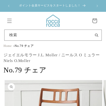
コンテ
a 夏季休業のお
ンツに
ポイント会員サービスをスタートしました！
進む
カ
ー
ト
検索
Home
No.79 チェア
ジェイエルモラー J.L. Moller / ニールス O ミュラー
Niels O.Moller
No.79 チェア
商品情
報にス
キップ