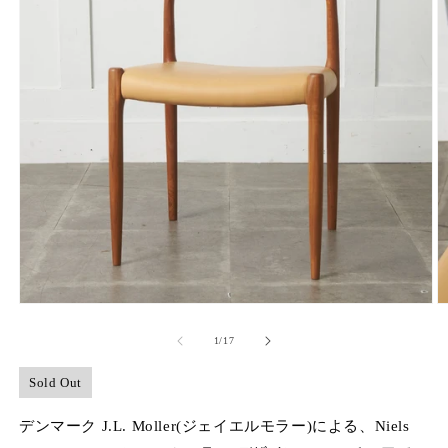
モ
ー
の
1
/
17
ダ
ル
で
Sold Out
メ
デ
デンマーク J.L. Moller(ジェイエルモラー)による、Niels
ィ