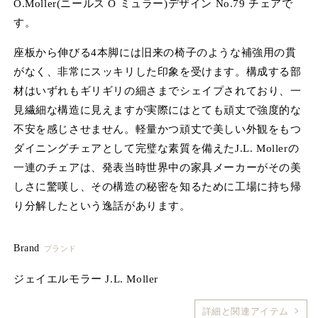
O.Moller(ニールス O ミュラー)デザイン No.79 チェアで
ア
(1)
(2
す。
を
開
座板から伸びる4本脚には旧来の椅子のような補強用の貫
く
がなく、非常にスッキリした印象を受けます。構成する部
材はいずれもギリギリの細さまでシェイプされており、一
見繊細な構造に見えますが実際にはとても頑丈で強度的な
不安を感じさせません。軽量かつ頑丈で美しい外観をもつ
ダイニングチェアとして完璧な素質を備えたJ.L. Mollerの
一連のチェアは、発表当時世界中の家具メーカーがその美
しさに驚嘆し、その構造の秘密を知るために工場に持ち帰
り分解したという逸話があります。
Brand
ブランド
ジェイエルモラー J.L. Moller
詳細と関連アイテム