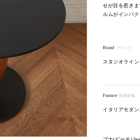
せが目を惹きま
ルムがインパク
Brand
ブランド
スタジオライン Stu
Feature
関連情報
イタリアモダン
ブナ(ビーチ) bee