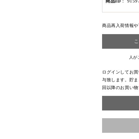
商品ID
：
9159
商品再入荷情報や
こ
人が
ログインしてお買
与致します。貯ま
回以降のお買い物