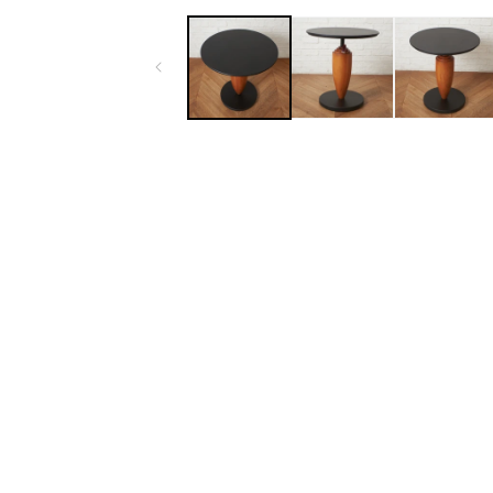
ー
ダ
ル
で
メ
デ
ィ
ア
(1)
を
開
く