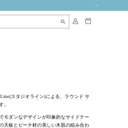
ロ
カ
グ
ー
イ
ト
ン
io Line(スタジオライン)による、ラウンド サ
す。
でモダンなデザインが印象的なサイドテー
の天板とビーチ材の美しい木肌の組み合わ