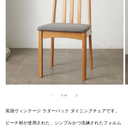
モ
ー
の
1
/
14
ダ
ル
で
英国ヴィンテージ ラダーバック ダイニングチェアです。
メ
デ
ィ
ビーチ材が使用された、シンプルかつ洗練されたフォルム
ア