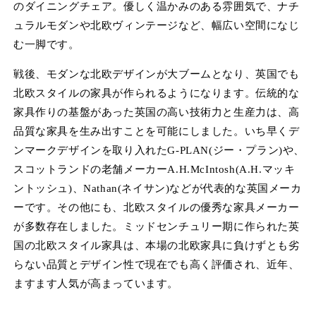
のダイニングチェア。優しく温かみのある雰囲気で、ナチ
(1)
(2
を
ュラルモダンや北欧ヴィンテージなど、幅広い空間になじ
開
む一脚です。
く
戦後、モダンな北欧デザインが大ブームとなり、英国でも
北欧スタイルの家具が作られるようになります。伝統的な
家具作りの基盤があった英国の高い技術力と生産力は、高
品質な家具を生み出すことを可能にしました。いち早くデ
ンマークデザインを取り入れたG-PLAN(ジー・プラン)や、
スコットランドの老舗メーカーA.H.McIntosh(A.H.マッキ
ントッシュ)、Nathan(ネイサン)などが代表的な英国メーカ
ーです。その他にも、北欧スタイルの優秀な家具メーカー
が多数存在しました。ミッドセンチュリー期に作られた英
国の北欧スタイル家具は、本場の北欧家具に負けずとも劣
らない品質とデザイン性で現在でも高く評価され、近年、
ますます人気が高まっています。