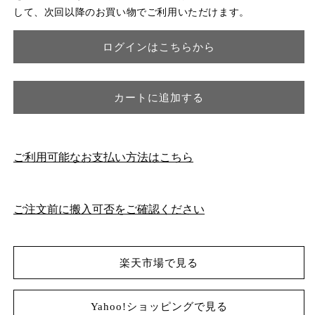
テ
テ
して、次回以降のお買い物でご利用いただけます。
ー
ー
ジ
ジ
ログインはこちらから
ダ
ダ
イ
イ
ニ
ニ
カートに追加する
ン
ン
グ
グ
チ
チ
ェ
ェ
ご利用可能なお支払い方法はこちら
ア
ア
/
/
張
張
ご注文前に搬入可否をご確認ください
替
替
済
済
の
の
楽天市場で見る
数
数
量
量
を
を
Yahoo!ショッピングで見る