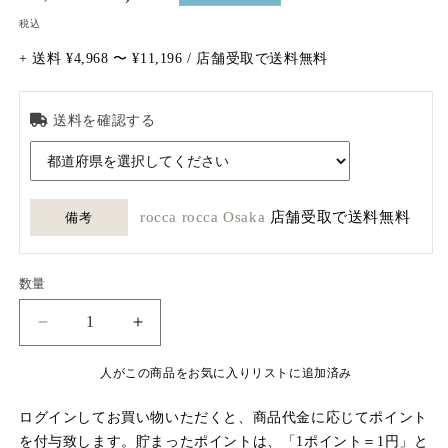
常
ー
税込
価
ル
+ 送料 ¥4,968 〜 ¥11,196 / 店舗受取で送料無料
格
価
格
送料を確認する
rocca rocca Osaka
店舗受取で送料無料
備考
数量
数
量
英
英
国
国
人がこの商品をお気に入りリストに追加済み
ヴ
ヴ
ィ
ィ
ログインしてお買い物いただくと、商品代金に応じてポイント
ン
ン
を付与致します。貯まったポイントは、「1ポイント＝1円」と