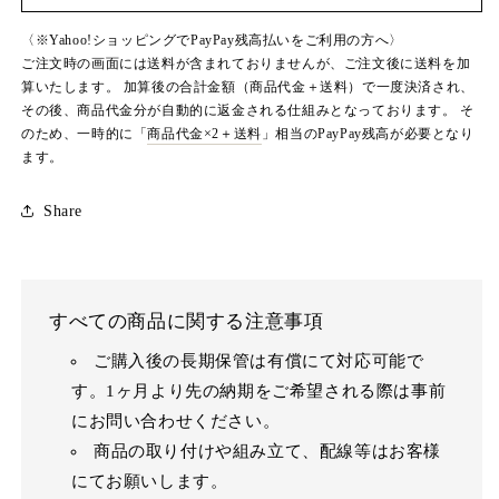
減
増
ら
や
〈※Yahoo!ショッピングでPayPay残高払いをご利用の方へ〉
す
す
ご注文時の画面には送料が含まれておりませんが、ご注文後に送料を加
算いたします。 加算後の合計金額（商品代金＋送料）で一度決済され、
その後、商品代金分が自動的に返金される仕組みとなっております。 そ
のため、一時的に「
商品代金×2＋送料
」相当のPayPay残高が必要となり
ます。
Share
すべての商品に関する注意事項
ご購入後の長期保管は有償にて対応可能で
す。1ヶ月より先の納期をご希望される際は事前
にお問い合わせください。
商品の取り付けや組み立て、配線等はお客様
にてお願いします。