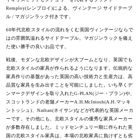
ィ
Remploy(レンプロイ)による、ヴィンテージ サイドテーブ
ア
(1)
(2
ル / マガジンラック付きです。
を
開
60年代北欧スタイルの流れをくむ英国ヴィンテージならで
く
はの雰囲気溢れるサイドテーブル。マガジンラックを備え
た使い勝手の良いお品です。
戦後、モダンな北欧デザインが大ブームとなり、英国でも
北欧スタイルの家具が作られるようになります。伝統的な
家具作りの基盤があった英国の高い技術力と生産力は、高
品質な家具を生み出すことを可能にしました。いち早くデ
ンマークデザインを取り入れたG-PLAN(ジー・プラン)や、
スコットランドの老舗メーカーA.H.McIntosh(A.H.マッキ
ントッシュ)、Nathan(ネイサン)などが代表的な英国メーカ
ーです。その他にも、北欧スタイルの優秀な家具メーカー
が多数存在しました。ミッドセンチュリー期に作られた英
国の北欧スタイル家具は、本場の北欧家具に負けずとも劣