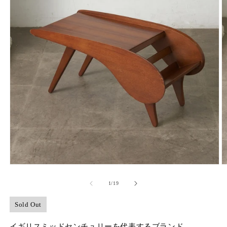
モ
ー
の
1
/
19
ダ
ル
で
Sold Out
メ
デ
イギリスミッドセンチュリーを代表するブランド