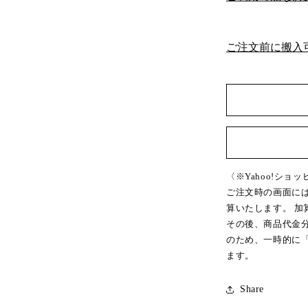
チ
ェ
ア
ご注文前に搬入
/
張
替
品
の
数
量
を
〈※Yahoo!ショ
減
ご注文時の画面に
ら
算いたします。 
す
その後、商品代金
のため、一時的に
ます。
Share