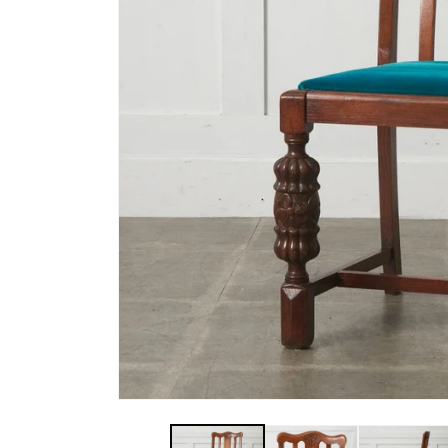
モ
ー
ダ