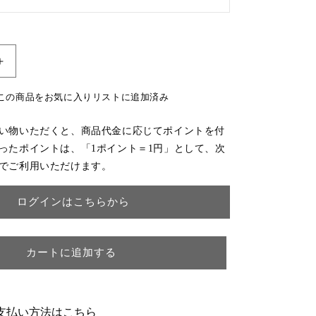
英
国
この商品をお気に入りリストに追加済み
ア
ン
い物いただくと、商品代金に応じてポイントを付
テ
ったポイントは、「1ポイント＝1円」として、次
ィ
でご利用いただけます。
ー
ク
ログインはこちらから
バ
ル
ボ
カートに追加する
ス
レ
ッ
グ
支払い方法はこちら