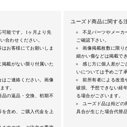
ユーズド商品に関する
応可能です。1ヶ月より先
不足パーツやメーカ
問い合わせください。
ご確認下さい。
等はお客様にてお願いしま
画像掲載枚数に限り
細かい傷などは掲載で
に掲載がない限り付属いた
感じ方に個人差がご
いについては予めご了
合はご連絡ください。画像
前所有者による改造
ねます。
破損、予想できない経
商品の返品・交換、初期不
る場合がございます。
ユーズド品は殆どの
等を含め、ご購入代金を上
具合が生じた場合代替