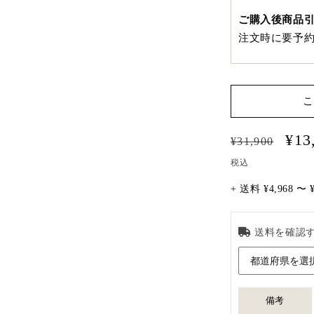
ご購入後商品
注文時に要予
こ
通
セ
¥13
¥31,900
常
ー
税込
価
ル
+ 送料 ¥4,968 
格
価
格
送料を確認
備考