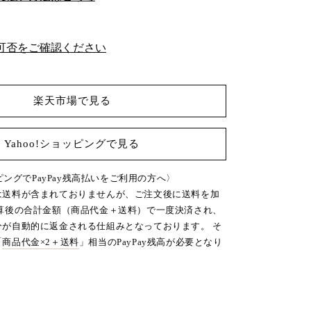
チ
ェ
ア
可否をご確認ください
/
張
替
楽天市場で見る
品
の
数
Yahoo!ショッピングで見る
量
を
ッピングでPayPay残高払いをご利用の方へ〉
増
は送料が含まれておりませんが、ご注文後に送料を加
や
加算後の合計金額（商品代金＋送料）で一度決済され、
す
分が自動的に返金される仕組みとなっております。 そ
「
商品代金×2＋送料
」相当のPayPay残高が必要となり