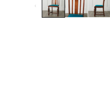
ル
で
メ
デ
ィ
ア
(1)
を
開
く