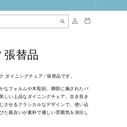
ロ
カ
グ
ー
イ
ト
ン
 張替品
 ダイニングチェア / 張替品です。
かなフォルムや木彫刻、脚部に施されたバ
美しい上品なダイニングチェア。古き良き
じさせるクラシカルなデザインで、使い込
びた風合いが素朴で優しい雰囲気を演出し