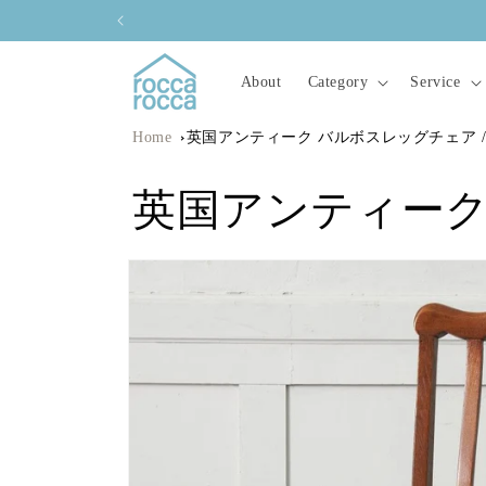
コンテ
ンツに
進む
About
Category
Service
Home
英国アンティーク バルボスレッグチェア /
英国アンティーク
商品情
報にス
キップ