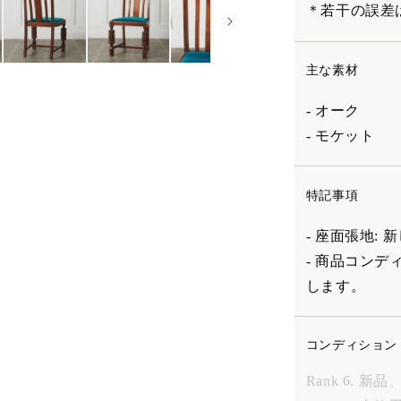
＊若干の誤差
主な素材
- オーク
- モケット
特記事項
- 座面張地:
- 商品コン
します。
コンディション
Rank 6. 新