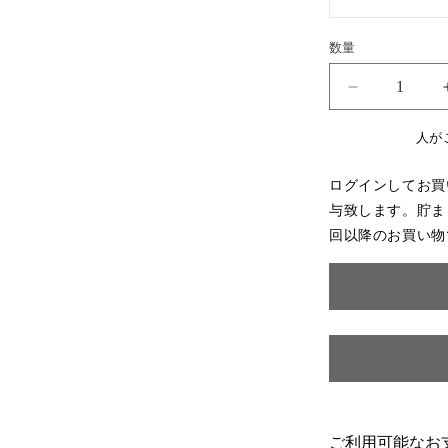
数量
数
量
英
国
人が
ア
ン
ログインしてお買
テ
与致します。貯ま
ィ
回以降のお買い物
ー
ク
バ
ル
ボ
ス
レ
ッ
グ
ご利用可能なお