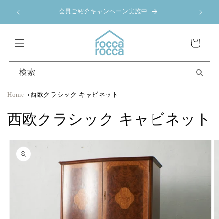
コンテ
ンツに
！
会員ご紹介キャンペーン実施中
進む
カ
ー
ト
検索
Home
西欧クラシック キャビネット
西欧クラシック キャビネット
商品情
報にス
キップ