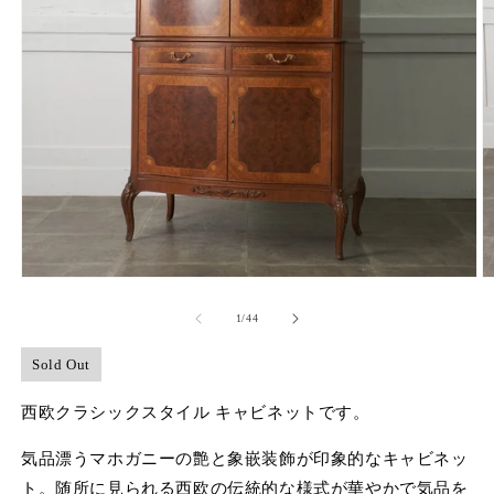
モ
ー
の
1
/
44
ダ
ル
で
Sold Out
メ
デ
西欧クラシックスタイル キャビネットです。
ィ
ア
気品漂うマホガニーの艶と象嵌装飾が印象的なキャビネッ
(1)
(2
を
ト。随所に見られる西欧の伝統的な様式が華やかで気品を