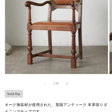
モ
ー
の
1
/
18
ダ
ル
で
Sold Out
メ
デ
オーク無垢材が使用された、英国アンティーク 本革張りダ
ィ
イニングチェアです。
ア