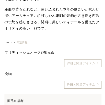
(1)
(2
を
座面や背もたれなど、使い込まれた本革の風合いが味わい
開
深いアームチェア。鋲打ちや木彫刻の装飾が古き良き西欧
く
の伝統を感じさせる、随所に美しいディテールを備えたク
オリティの高い一品です。
Feature
関連情報
ブリティッシュオーク(楢) oak
詳細と関連アイテム
挽物
詳細と関連アイテム
商品の詳細