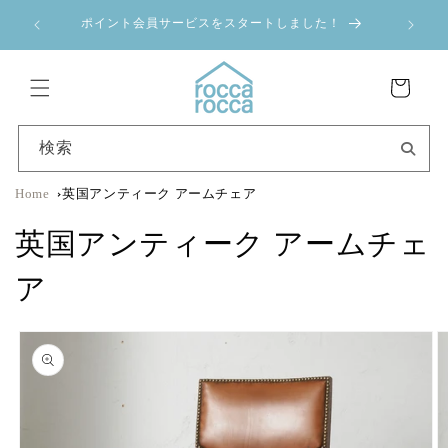
コンテ
a 夏季休業のお
ンツに
ポイント会員サービスをスタートしました！
進む
カ
ー
ト
検索
Home
英国アンティーク アームチェア
英国アンティーク アームチェ
ア
商品情
報にス
キップ