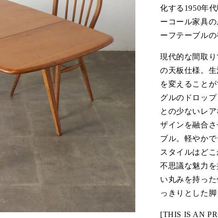
化する1950
ーコール家具の
ーフテーブルの
現代的な間取り
の天板仕様。生
を変えることが
グルのドロップ
との少ないレア
ザインを融合さ
ブル。軽やかで
スタイルはどこ
不思議な魅力を
い丸みを持った
っきりとした脚
[THIS IS 