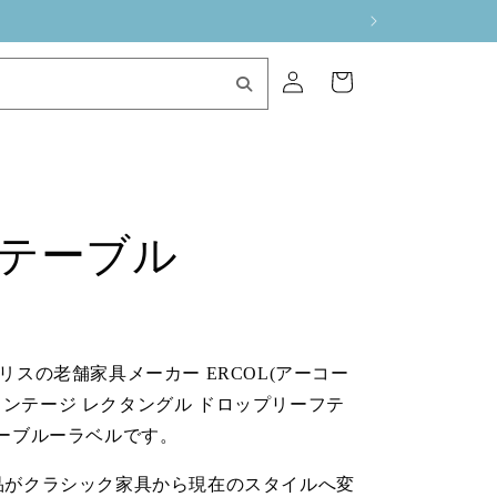
ロ
カ
グ
ー
イ
ト
ン
グテーブル
ギリスの老舗家具メーカー ERCOL(アーコー
ィンテージ レクタングル ドロップリーフテ
ビーブルーラベルです。
製品がクラシック家具から現在のスタイルへ変