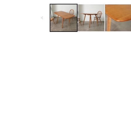
ー
ダ
ル
で
メ
デ
ィ
ア
(1)
を
開
く