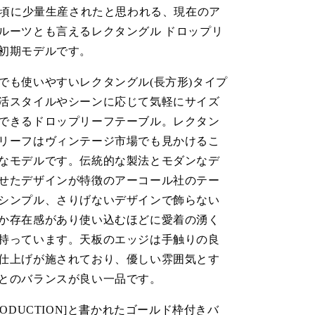
年代頃に少量生産されたと思われる、現在のア
ルーツとも言えるレクタングル ドロップリ
初期モデルです。
でも使いやすいレクタングル(長方形)タイプ
活スタイルやシーンに応じて気軽にサイズ
できるドロップリーフテーブル。レクタン
リーフはヴィンテージ市場でも見かけるこ
なモデルです。伝統的な製法とモダンなデ
せたデザインが特徴のアーコール社のテー
シンプル、さりげないデザインで飾らない
か存在感があり使い込むほどに愛着の湧く
持っています。天板のエッジは手触りの良
仕上げが施されており、優しい雰囲気とす
とのバランスが良い一品です。
AN PRODUCTION]と書かれたゴールド枠付きバ