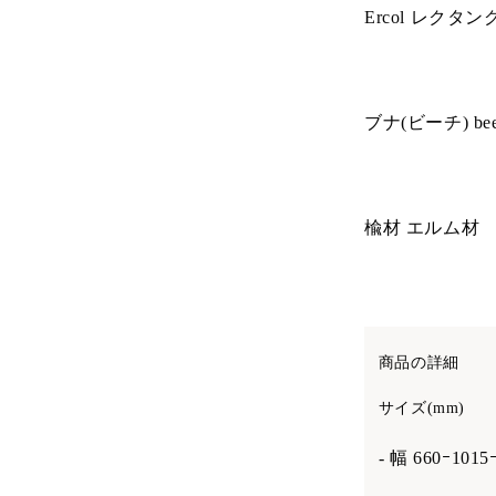
Ercol レク
ブナ(ビーチ) bee
楡材 エルム材
商品の詳細
サイズ(mm)
- 幅 660ｰ101