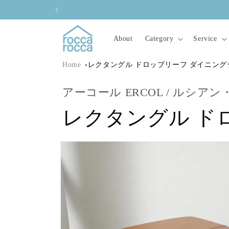
コンテ
ンツに
進む
About
Category
Service
Home
レクタングル ドロップリーフ ダイニング
アーコール ERCOL / ルシアン・アー
レクタングル ド
商品情
報にス
キップ