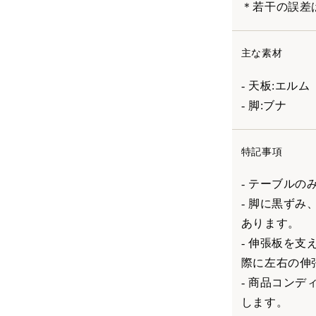
＊若干の誤差
主な素材
- 天板:エルム
- 脚:ブナ
特記事項
- テーブル
- 脚に黒ず
あります。
- 伸張板を
際に左右の伸
- 商品コン
します。