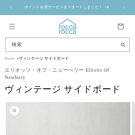
コンテ
a 夏季休業のお
ンツに
ポイント会員サービスをスタートしました！
進む
カ
ー
ト
検索
Home
ヴィンテージ サイドボード
エリオッツ・オブ・ニューべリー Elliotts Of
Newbury
ヴィンテージ サイドボード
商品情
報にス
キップ