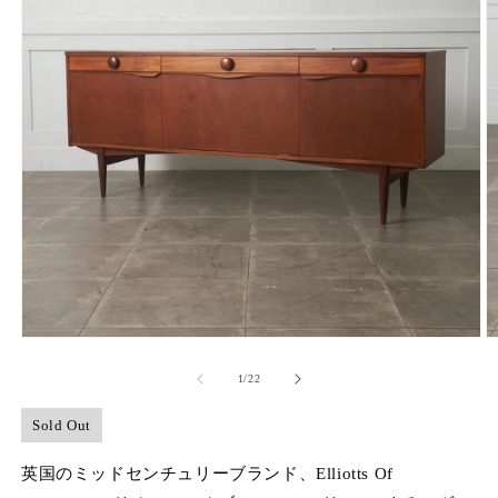
モ
ー
の
1
/
22
ダ
ル
で
Sold Out
メ
デ
英国のミッドセンチュリーブランド、Elliotts Of
ィ