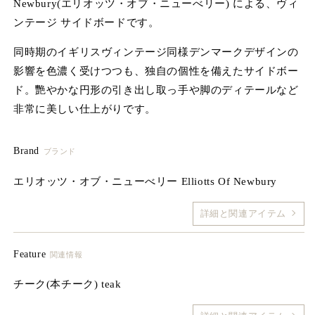
Newbury(エリオッツ・オブ・ニューべリー) による、ヴィ
ア
(1)
(2
ンテージ サイドボードです。
を
開
同時期のイギリスヴィンテージ同様デンマークデザインの
く
影響を色濃く受けつつも、独自の個性を備えたサイドボー
ド。艷やかな円形の引き出し取っ手や脚のディテールなど
非常に美しい仕上がりです。
Brand
ブランド
エリオッツ・オブ・ニューべリー Elliotts Of Newbury
詳細と関連アイテム
Feature
関連情報
チーク(本チーク) teak