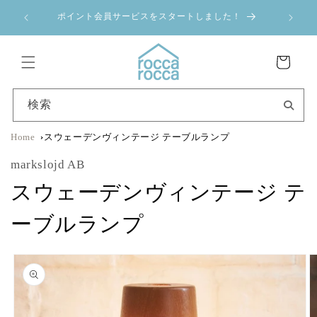
コンテ
a 夏季休業のお
ンツに
ポイント会員サービスをスタートしました！
進む
カ
ー
ト
検索
Home
スウェーデンヴィンテージ テーブルランプ
markslojd AB
スウェーデンヴィンテージ テ
ーブルランプ
商品情
報にス
キップ