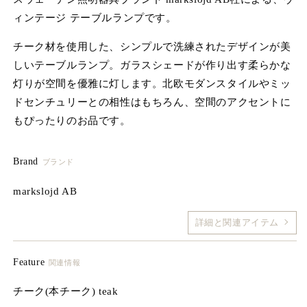
ィ
ィンテージ テーブルランプです。
ア
(1)
(2
を
チーク材を使用した、シンプルで洗練されたデザインが美
開
しいテーブルランプ。ガラスシェードが作り出す柔らかな
く
灯りが空間を優雅に灯します。北欧モダンスタイルやミッ
ドセンチュリーとの相性はもちろん、空間のアクセントに
もぴったりのお品です。
Brand
ブランド
markslojd AB
詳細と関連アイテム
Feature
関連情報
チーク(本チーク) teak