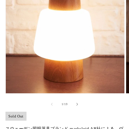
モ
ー
の
1
/
19
ダ
ル
で
Sold Out
メ
デ
スウェーデン照明器具ブランド markslojd AB社による、ヴ