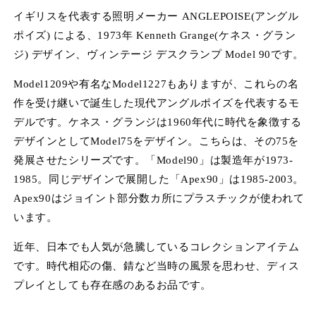
デ
イギリスを代表する照明メーカー ANGLEPOISE(アングル
ィ
ポイズ) による、1973年 Kenneth Grange(ケネス・グラン
ア
(1)
(2
ジ) デザイン、ヴィンテージ デスクランプ Model 90です。
を
開
Model1209や有名なModel1227もありますが、これらの名
く
作を受け継いで誕生した現代アングルポイズを代表するモ
デルです。ケネス・グランジは1960年代に時代を象徴する
デザインとしてModel75をデザイン。こちらは、その75を
発展させたシリーズです。「Model90」は製造年が1973-
1985。同じデザインで展開した「Apex90」は1985-2003。
Apex90はジョイント部分数カ所にプラスチックが使われて
います。
近年、日本でも人気が急騰しているコレクションアイテム
です。時代相応の傷、錆など当時の風景を思わせ、ディス
プレイとしても存在感のあるお品です。