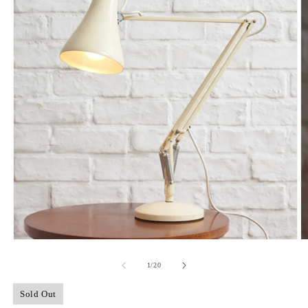
モ
ー
の
1
/
20
ダ
ル
で
Sold Out
メ