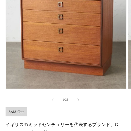
モ
ー
の
1
/
25
ダ
ル
で
Sold Out
メ
デ
イギリスのミッドセンチュリーを代表するブランド、G-
ィ