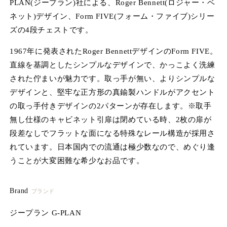
PLAN(ジープラン)社による、Roger Bennett(ロジャー・ベ
ア
(1)
(2
ネット)デザイン、Form FIVE(フォーム・ファイブ)シリー
を
開
ズの4段チェストです。
く
1967年に発表されたRoger BennettデザインのForm FIVE。
直線を基調としたシンプルなデザインで、かっこよく洗練
された佇まいが魅力です。取っ手が無い、よりシンプルな
デザインと、堅牢な正方形の真鍮製ハンドルがアクセント
の取っ手付きデザインの2パターンが存在します。※取手
無し仕様のキャビネット引扉は閉めている時、2枚の扉が
段差なしでフラットな面になる特殊なレール構造が採用さ
れています。日本国内での流通は極少数なので、めぐり逢
うことが大変困難な希少なお品です。
Brand
ブランド
ジープラン G-PLAN