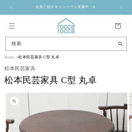
コンテ
ンツに
！
会員ご紹介キャンペーン実施中
進む
カ
ー
ト
検索
Home
松本民芸家具 C型 丸卓
松本民芸家具
松本民芸家具 C型 丸卓
商品情
報にス
キップ