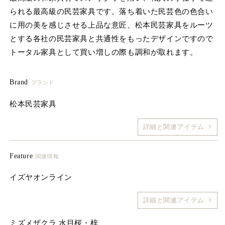
を
られる最高級の民芸家具です。落ち着いた民芸色の色合い
開
に用の美を感じさせる上品な意匠、松本民芸家具をルーツ
く
とする各社の民芸家具と共通性をもったデザインですので
トータル家具として買い増しの際も調和が取れます。
Brand
ブランド
松本民芸家具
詳細と関連アイテム
Feature
関連情報
イズヤオンライン
詳細と関連アイテム
ミズメザクラ 水目桜・梓