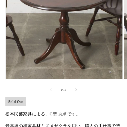
モ
ー
の
1
/
15
ダ
ル
で
Sold Out
メ
デ
松本民芸家具による、C型 丸卓です。
ィ
ア
最高級の和家具材ミズメザクラを用い、職人の手仕事で造
(1)
(2